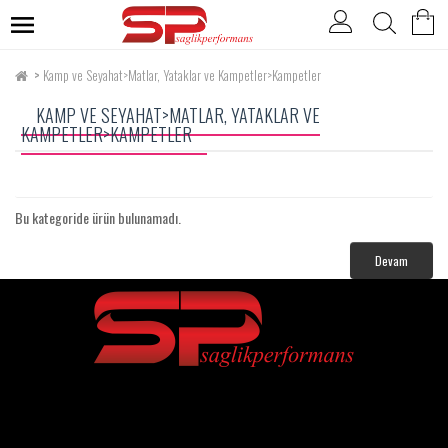
Kamp ve Seyahat>Matlar, Yataklar ve Kampetler>Kampetler
KAMP VE SEYAHAT>MATLAR, YATAKLAR VE
KAMPETLER>KAMPETLER
Bu kategoride ürün bulunamadı.
Devam