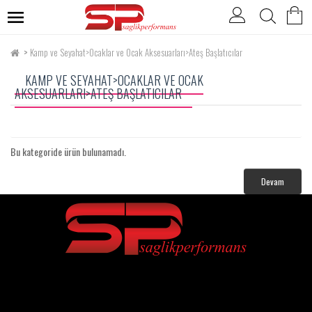
Kamp ve Seyahat>Ocaklar ve Ocak Aksesuarları>Ateş Başlatıcılar
KAMP VE SEYAHAT>OCAKLAR VE OCAK
AKSESUARLARI>ATEŞ BAŞLATICILAR
Bu kategoride ürün bulunamadı.
Devam